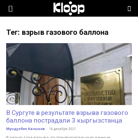
KLOOP.KG
Тег: взрыв газового баллона
—
Новости
Кыргызстана
В Сургуте в результате взрыва газового
баллона пострадали 3 кыргызстанца
Мундузбек Калыков
-
16 декабря 2021
В результате взрыва, по предварительным данным,