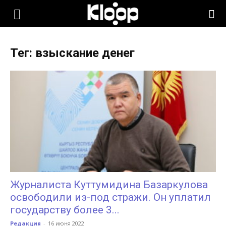
KLOOP.KG
Тег: взыскание денег
—
Новости
Кыргызстана
Журналиста Куттумидина Базаркулова
освободили из-под стражи. Он уплатил
государству более 3...
Редакция
-
16 июня 2022