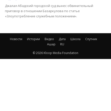
Джалал-Абадский городской суд вынес обвинительный
приговор в отношении Базаркулова по статье
«Злоупотребление служебным положением».
Новости
Истории
Видео
Дата
Школа
Спутник
Ашар
RU
© 2026 Kloop Media Foundation