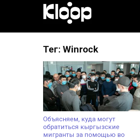
KLOOP.KG
—
Тег: Winrock
Новости
Кыргызстана
Объясняем, куда могут
обратиться кыргызские
мигранты за помощью во