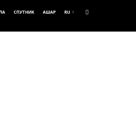
ЛА
СПУТНИК
АШАР
RU