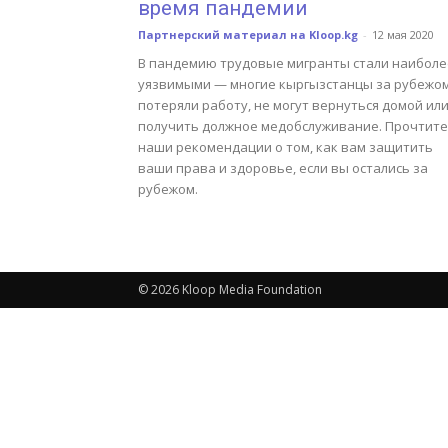
время пандемии
Партнерский материал на Kloop.kg
-
12 мая 2020
В пандемию трудовые мигранты стали наиболе
уязвимыми — многие кыргызстанцы за рубежо
потеряли работу, не могут вернуться домой ил
получить должное медобслуживание. Прочтите
наши рекомендации о том, как вам защитить
ваши права и здоровье, если вы остались за
рубежом.
© 2026 Kloop Media Foundation