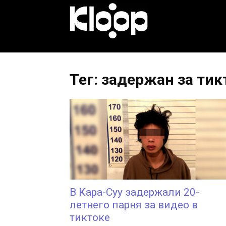
KLOOP.KG
—
Тег: задержан за тик
Новости
Кыргызстана
В Кара-Суу задержали 20-
летнего парня за видео в
тиктоке