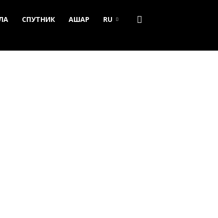
ЛА
СПУТНИК
АШАР
RU