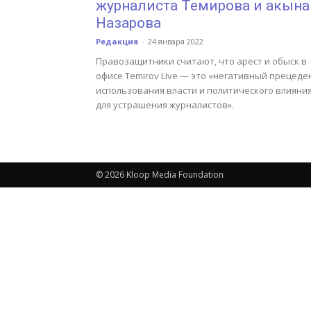
журналиста Темирова и акына
Назарова
Редакция
-
24 января 2022
Правозащитники считают, что арест и обыск в
офисе Temirov Live — это «негативный прецеде
использования власти и политического влияни
для устрашения журналистов».
© 2026 Kloop Media Foundation