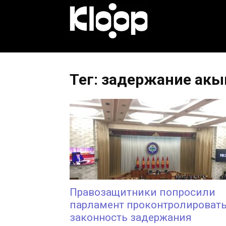
KLOOP.KG
—
Тег: задержание акы
Новости
Кыргызстана
Правозащитники попросили
парламент проконтролироват
законность задержания