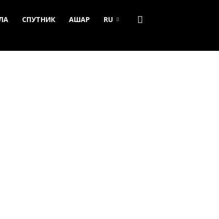
ЛА
СПУТНИК
АШАР
RU