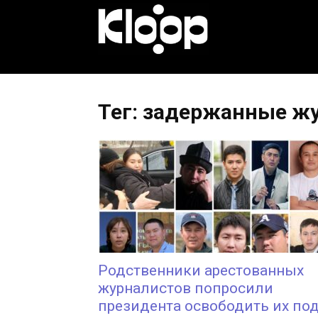
KLOOP.KG
—
Тег: задержанные ж
Новости
Кыргызстана
Родственники арестованных
журналистов попросили
президента освободить их по