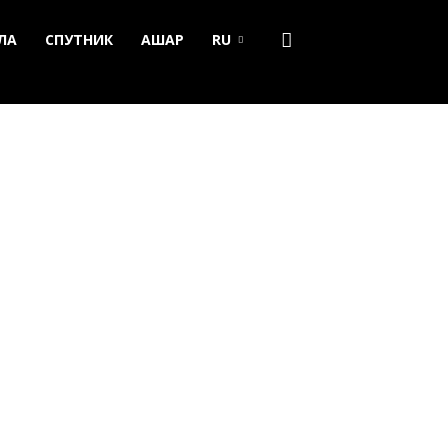
ЛА
СПУТНИК
АШАР
RU