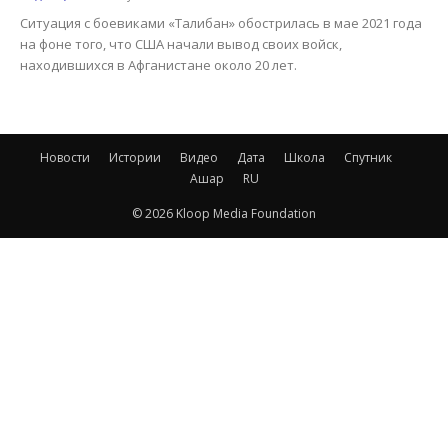
Ситуация с боевиками «Талибан» обострилась в мае 2021 года
на фоне того, что США начали вывод своих войск,
находившихся в Афганистане около 20 лет.
Новости
Истории
Видео
Дата
Школа
Спутник
Ашар
RU
© 2026 Kloop Media Foundation