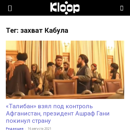
KLOOP.KG
Тег: захват Кабула
—
Новости
Кыргызстана
«Талибан» взял под контроль
Афганистан, президент Ашраф Гани
покинул страну
Редакция
-
16 августа 2021