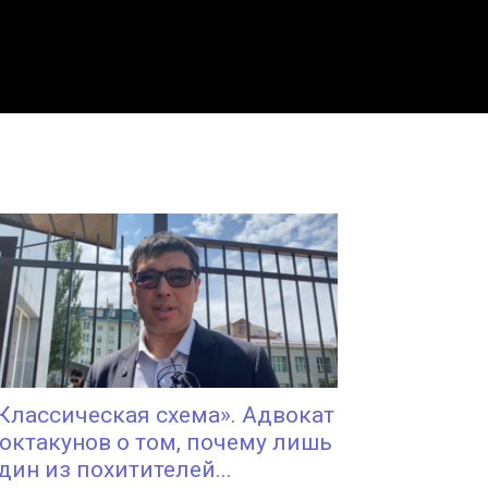
Классическая схема». Адвокат
октакунов о том, почему лишь
дин из похитителей...