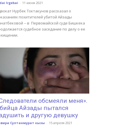
dai Irgebai
-
11 июня 2021
двокат Нурбек Токтакунов рассказал о
оказаниях похитителей убитой Айзады
анатбековой -- в Первомайской суде Бишкека
родолжается судебное заседание по делу о ее
охищении.
Следователи обсмеяли меня».
бийца Айзады пытался
адушить и другую девушку
лвира Султанмурат кызы
-
15 апреля 2021