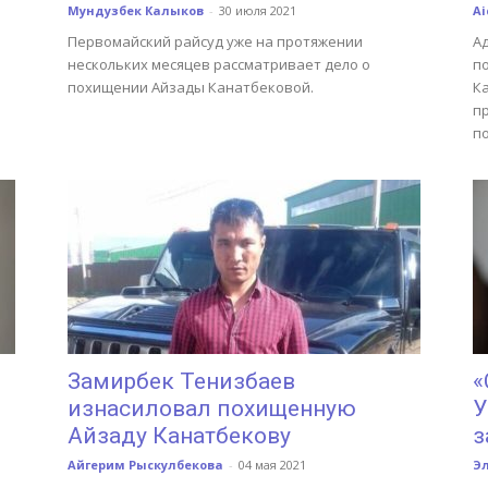
Мундузбек Калыков
-
30 июля 2021
Ai
Первомайский райсуд уже на протяжении
А
нескольких месяцев рассматривает дело о
п
похищении Айзады Канатбековой.
К
п
п
Замирбек Тенизбаев
«
изнасиловал похищенную
У
Айзаду Канатбекову
з
Айгерим Рыскулбекова
-
04 мая 2021
Э