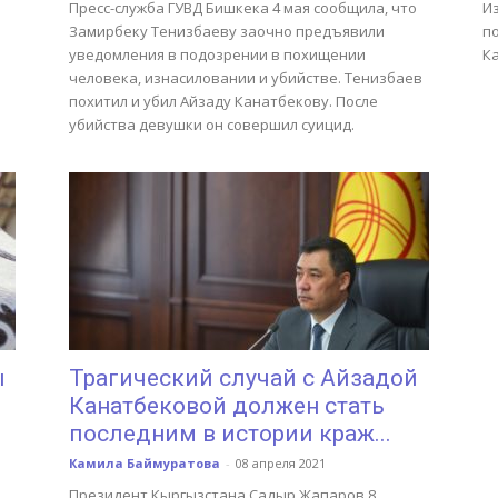
Пресс-служба ГУВД Бишкека 4 мая сообщила, что
И
Замирбеку Тенизбаеву заочно предъявили
п
уведомления в подозрении в похищении
К
человека, изнасиловании и убийстве. Тенизбаев
похитил и убил Айзаду Канатбекову. После
убийства девушки он совершил суицид.
ы
Трагический случай с Айзадой
Канатбековой должен стать
последним в истории краж...
Камила Баймуратова
-
08 апреля 2021
Президент Кыргызстана Садыр Жапаров 8