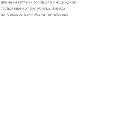
здание «Азаттык» сообщило о еще одной
острадавшей от рук убийцы Айзады
анатбековой Замирбека Тенизбаева.