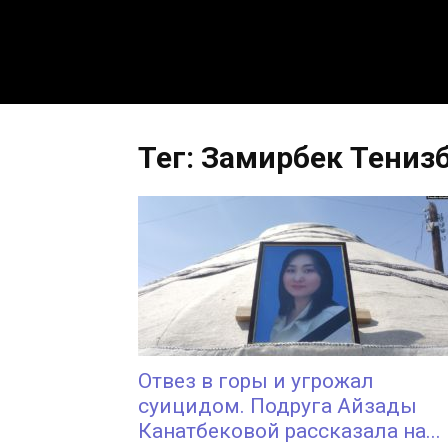
Тег: Замирбек Тениз
Отвез в горы и угрожал
суицидом. Подруга Айзады
Канатбековой рассказала на...