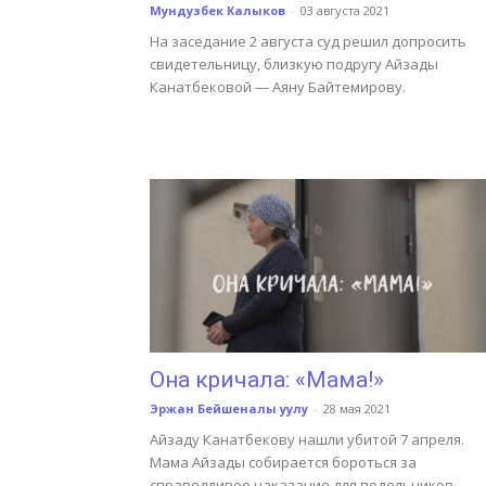
Мундузбек Калыков
-
03 августа 2021
На заседание 2 августа суд решил допросить
свидетельницу, близкую подругу Айзады
Канатбековой — Аяну Байтемирову.
Она кричала: «Мама!»
Эржан Бейшеналы уулу
-
28 мая 2021
Айзаду Канатбекову нашли убитой 7 апреля.
Мама Айзады собирается бороться за
справедливое наказание для подельников