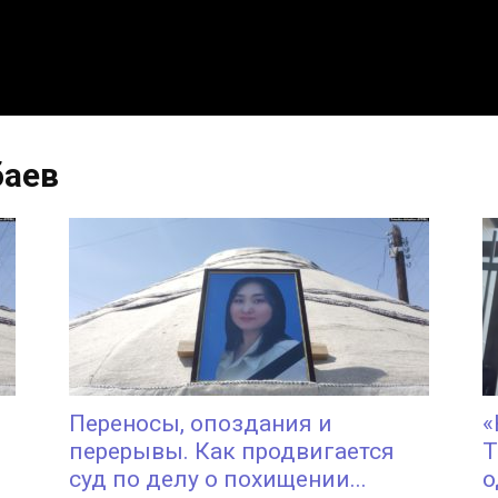
баев
Переносы, опоздания и
«
перерывы. Как продвигается
Т
суд по делу о похищении...
о