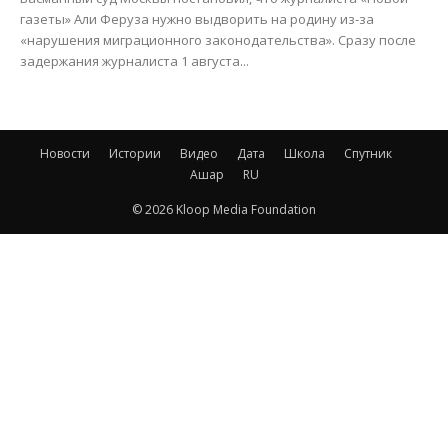
газеты» Али Феруза нужно выдворить на родину из-за
«нарушения миграционного законодательства». Сразу после
задержания журналиста 1 августа...
Новости
Истории
Видео
Дата
Школа
Спутник
Ашар
RU
© 2026 Kloop Media Foundation