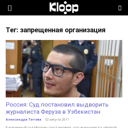
KLOOP.KG
Тег: запрещенная организация
—
Новости
Кыргызстана
Россия: Суд постановил выдворить
журналиста Феруза в Узбекистан
Александра Титова
-
02 августа 2017
Басманный суд Москвы постановил, что журналиста «Новой