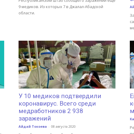
Республиканский штаб сообщил о заражении ещё
9 медиков. Из которых 7 в Джалал-Абадской
А
области.
З
с
м
У 10 медиков подтвердили
Е
коронавирус. Всего среди
к
медработников 2 938
м
заражений
К
Айдай Токоева
-
08 августа 2020
Р
по