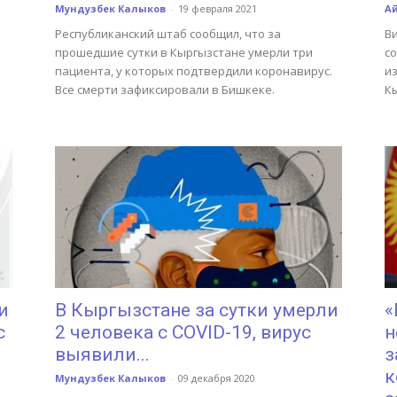
Мундузбек Калыков
-
19 февраля 2021
А
Республиканский штаб сообщил, что за
В
прошедшие сутки в Кыргызстане умерли три
с
пациента, у которых подтвердили коронавирус.
и
Все смерти зафиксировали в Бишкеке.
К
и
В Кыргызстане за сутки умерли
«
с
2 человека с COVID-19, вирус
н
выявили...
з
к
Мундузбек Калыков
-
09 декабря 2020