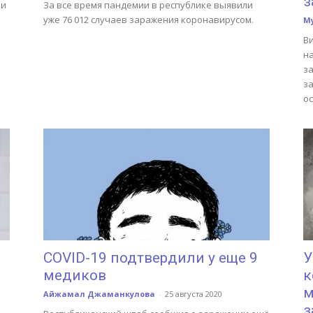
з
ии
За все время пандемии в республике выявили
уже 76 012 случаев заражения коронавирусом.
М
В
на
з
з
о
COVID-19 подтвердили у еще 9
У
медиков
к
м
Айжамал Джаманкулова
-
25 августа 2020
з