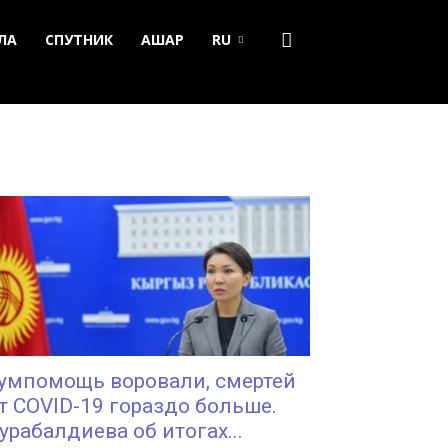
ЛА
СПУТНИК
АШАР
RU
умпомощь воровали, смертей
т COVID-19 гораздо больше.
урабалдиева об итогах...