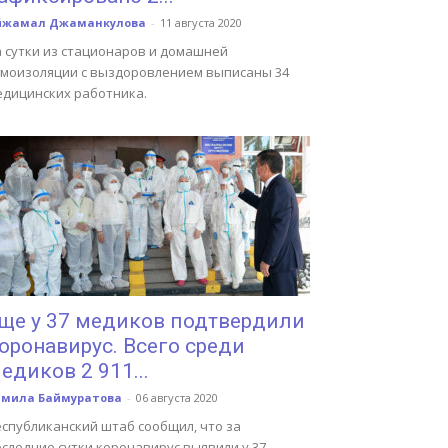
йжамал Джаманкулова
-
11 августа 2020
а сутки из стационаров и домашней
амоизоляции с выздоровлением выписаны 34
едицинских работника.
ще у 37 медиков подтвердили
оронавирус. Всего среди
едиков 2 911...
амила Баймуратова
-
06 августа 2020
еспубликанский штаб сообщил, что за
следние сутки коронавирус выявили у 37