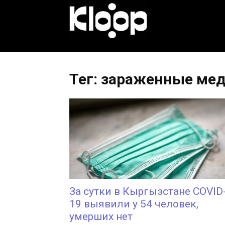
KLOOP.KG
—
Тег: зараженные ме
Новости
Кыргызстана
За сутки в Кыргызстане COVID
19 выявили у 54 человек,
умерших нет