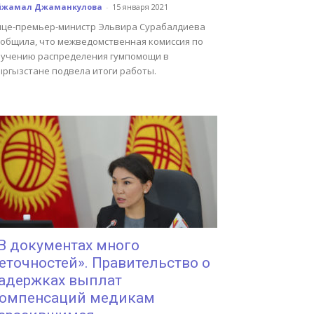
йжамал Джаманкулова
-
15 января 2021
ице-премьер-министр Эльвира Сурабалдиева
ообщила, что межведомственная комиссия по
зучению распределения гумпомощи в
ыргызстане подвела итоги работы.
В документах много
еточностей». Правительство о
адержках выплат
омпенсаций медикам