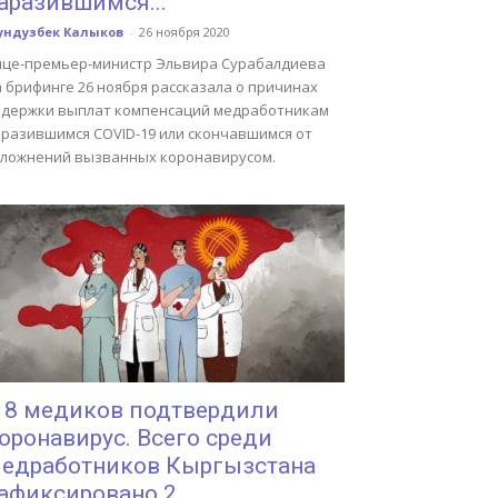
аразившимся...
ундузбек Калыков
-
26 ноября 2020
ице-премьер-министр Эльвира Сурабалдиева
 брифинге 26 ноября рассказала о причинах
адержки выплат компенсаций медработникам
аразившимся COVID-19 или скончавшимся от
сложнений вызванных коронавирусом.
 8 медиков подтвердили
оронавирус. Всего среди
едработников Кыргызстана
афиксировано 2...