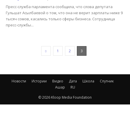
Пресс-служба парламента сообщила, что слова депутата
Гульшат Асылбаевой о том, что она не верит зарплаты ниже 9
тысяч сомов, касались только сферы бизнеса. Сотрудница
пресс-службы...
1
2
3
Новости
Истории
Видео
Дата
Школа
Спутник
Ашар
RU
© 2026 Kloop Media Foundation