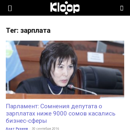
KLOOP.KG
Тег: зарплата
—
Новости
Кыргызстана
Парламент: Сомнения депутата о
зарплатах ниже 9000 сомов касались
бизнес-сферы
Азат Рузиев
-
30 сентября 2016