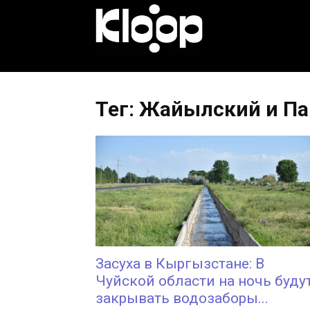
KLOOP.KG
—
Тег: Жайылский и П
Новости
Кыргызстана
Засуха в Кыргызстане: В
Чуйской области на ночь буду
закрывать водозаборы...