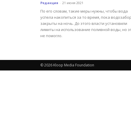
Редакция
-
21 июня 2021
По его словам, такие меры нужны, чтобы вода
успела накопиться за то время, пока водозабо
закрыты на ночь. До этого власти установили
лимиты на использование поливной воды, но э
не помогло.
© 2026 Kloop Media Foundation