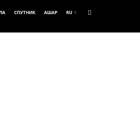
ЛА
СПУТНИК
АШАР
RU