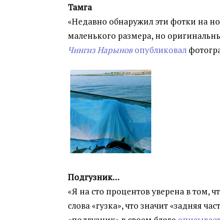
Тамга
«Недавно обнаружил эти фотки на нот
маленького размера, но оригинальны
Чингиз Нарынов
опубликовал
фотогр
Подгузник…
«Я на сто процентов уверена в том, ч
слова «гузка», что значит «задняя ча
«подгузник» в своем блоге
описывае