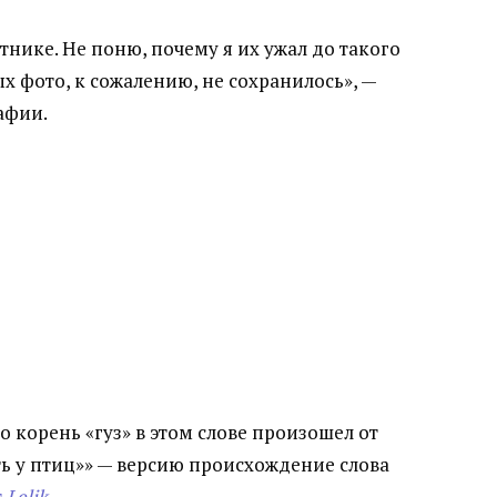
нике. Не поню, почему я их ужал до такого
х фото, к сожалению, не сохранилось», —
афии.
то корень «гуз» в этом слове произошел от
сть у птиц»» — версию происхождение слова
т
Lelik
.