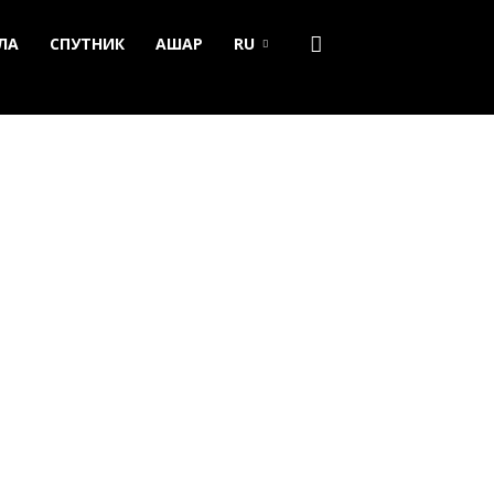
ЛА
СПУТНИК
АШАР
RU