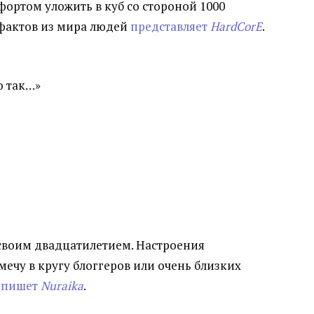
фортом уложить в куб со стороной 1000
 фактов из мира людей
представляет
HardCorE
.
о так…»
 своим двадцатилетием. Настроения
мечу в кругу блоггеров или очень близких
х
пишет
Nuraika
.