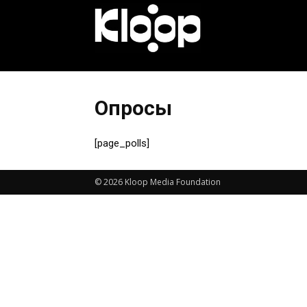
KLOOP.KG
—
Опросы
Новости
[page_polls]
© 2026 Kloop Media Foundation
Кыргызстана