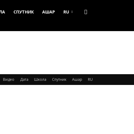
ЛА
СПУТНИК
АШАР
RU
Видео
Дата
Школа
Спутник
Ашар
RU