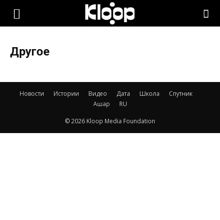
KLOOP.KG
Другое
—
Новости
Истории
Видео
Дата
Школа
Спутник
Новости
Ашар
RU
© 2026 Kloop Media Foundation
Кыргызстана