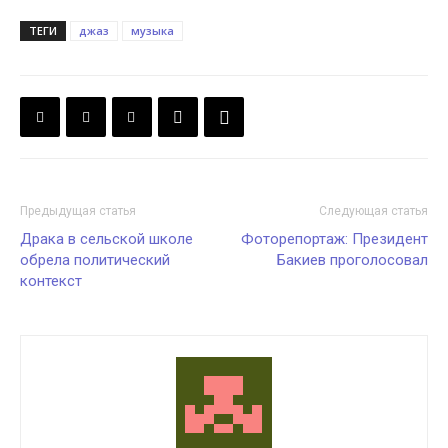
ТЕГИ
джаз
музыка
Предыдущая статья
Следующая статья
Драка в сельской школе
Фоторепортаж: Президент
обрела политический
Бакиев проголосовал
контекст