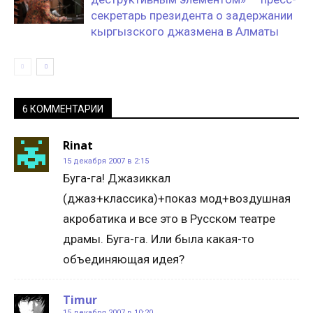
секретарь президента о задержании
кыргызского джазмена в Алматы
6 КОММЕНТАРИИ
Rinat
15 декабря 2007 в 2:15
Буга-га! Джазиккал
(джаз+классика)+показ мод+воздушная
акробатика и все это в Русском театре
драмы. Буга-га. Или была какая-то
объединяющая идея?
Timur
15 декабря 2007 в 10:20