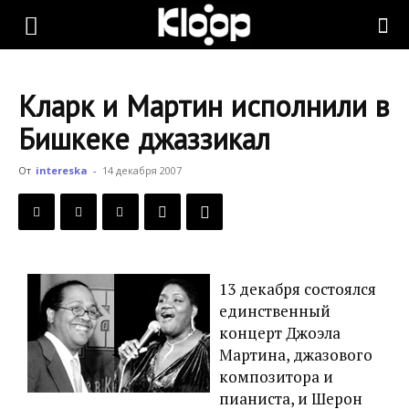
KLOOP.KG
Кларк и Мартин исполнили в
—
Бишкеке джаззикал
От
intereska
-
14 декабря 2007
Новости
Кыргызстана
13 декабря состоялся
единственный
концерт Джоэла
Мартина, джазового
композитора и
пианиста, и Шерон