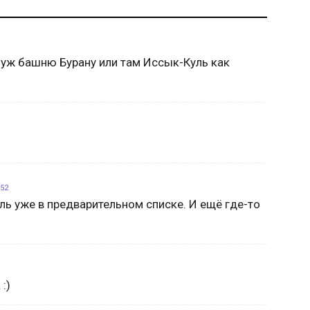
 уж башню Бурану или там Иссык-Куль как
:52
ль уже в предварительном списке. И ещё где-то
:)