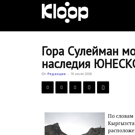
KLOOP.KG
—
Гора Сулейман мо
наследия ЮНЕСК
Новости
От
Редакция
-
18 июля 2008
Кыргызстана
По словам
Кыргызстан
расположе