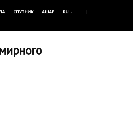
ЛА
СПУТНИК
АШАР
RU
емирного