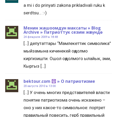
a mi i do prinyati zakona prikladivali ruku k
serdtsu… :-)
Менин жашоомдун максаты » Blog
Archive » Патриоттук сезим жөнүндө
24 февраля 2009 в 18:48
[…] депутаттары “Мамлекеттик символика”
мыйзамына кичинекей оңдолмо
киргизишти. Ошол оңдолмого ылайык, эми,
Кыргыз […]
bektour.com
» О патриотизме
20 августа 2010 в 13:00
[…] У очень многих представителей власти
понятие патриотизма очень искажено –
оно у них какое-то символьное: портрет
правильный повесить, герб правильный