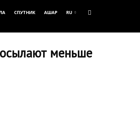
ЛА
СПУТНИК
АШАР
RU
посылают меньше