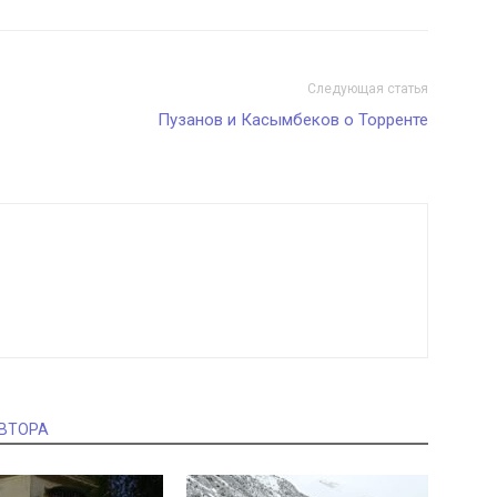
Следующая статья
Пузанов и Касымбеков о Торренте
АВТОРА