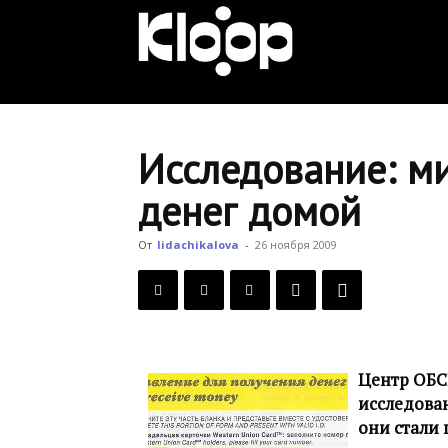
KLOOP.KG
—
Исследование: м
денег домой
Новости
От
lidachikalova
-
26 ноября 2009
Кыргызстана
Центр ОБС
исследова
они стали 