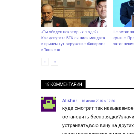
«Ты обидел некоторых людей».
Не оставля
Как депутата БГК лишили мандата
крыше. Пре
и причем тут окружение Жапарова
затоплени
и Ташиева
18 КОММЕНТАРИИ
Alisher
16 июня 2010 в 17:56
куда смотрит так называемое
остановить беспорядки?значи
устраивать,всю вину на других