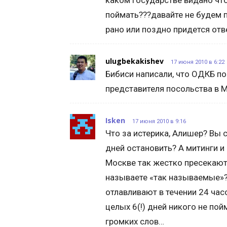
каком государстве видано чт
поймать???давайте не будем 
рано или поздно придется отве
ulugbekakishev
17 июня 2010 в 6:22
Бибиси написали, что ОДКБ п
представителя посольства в М
Isken
17 июня 2010 в 9:16
Что за истерика, Алишер? Вы 
дней остановить? А митинги и 
Москве так жестко пресекают
называете «так называемые»?
отлавливают в течении 24 час
целых 6(!) дней никого не пой
громких слов…