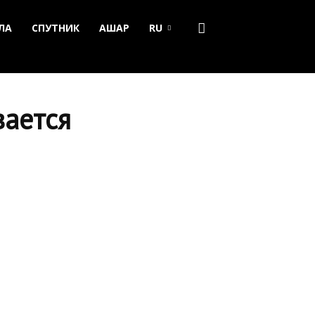
ЛА
СПУТНИК
АШАР
RU
вается