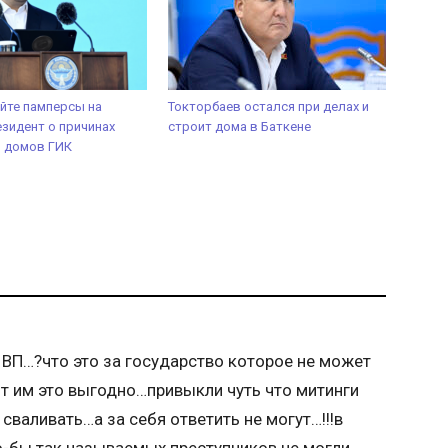
йте памперсы на
Токторбаев остался при делах и
зидент о причинах
строит дома в Баткене
я домов ГИК
 ВП…?что это за государство которое не может
т им это выгодно…привыкли чуть что митинги
 сваливать…а за себя ответить не могут…!!!в