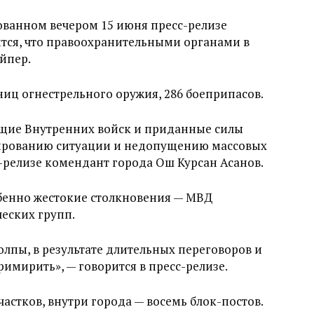
ованном вечером 15 июня пресс-релизе
ится, что правоохранительными органами в
йпер.
ниц огнестрельного оружия, 286 боеприпасов.
щие Внутренних войск и приданные силы
ированию ситуации и недопущению массовых
с-релизе комендант города Ош Курсан Асанов.
обенно жестокие столкновения — МВД
еских групп.
олпы, в результате длительных переговоров и
римирить», — говорится в пресс-релизе.
частков, внутри города — восемь блок-постов.