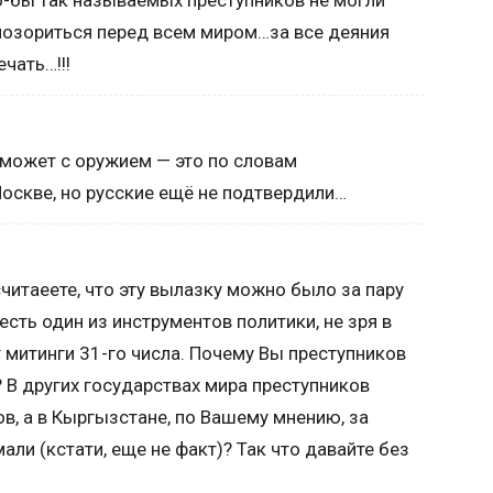
о-бы так называемых преступников не могли
позориться перед всем миром…за все деяния
чать…!!!
оможет с оружием — это по словам
оскве, но русские ещё не подтвердили…
считаеете, что эту вылазку можно было за пару
есть один из инструментов политики, не зря в
 митинги 31-го числа. Почему Вы преступников
 В других государствах мира преступников
ов, а в Кыргызстане, по Вашему мнению, за
мали (кстати, еще не факт)? Так что давайте без