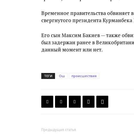
Временное правительства обвиняет 
свергнутого президента Курманбека 
Его сын Максим Бакиев — также обв
был задержан ранее в Великобритании
данный момент или нет.
ТЕГИ
Ош
происшествия
Предыдущая статья