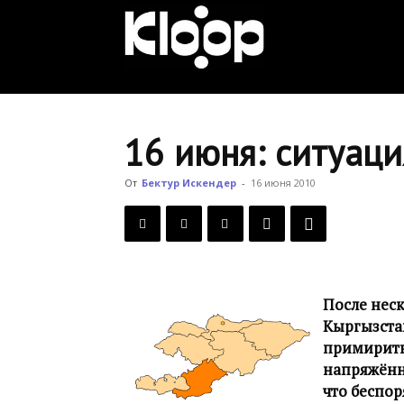
KLOOP.KG
—
16 июня: ситуаци
Новости
От
Бектур Искендер
-
16 июня 2010
Кыргызстана
После неск
Кыргызстан
примирить
напряжённ
что беспо