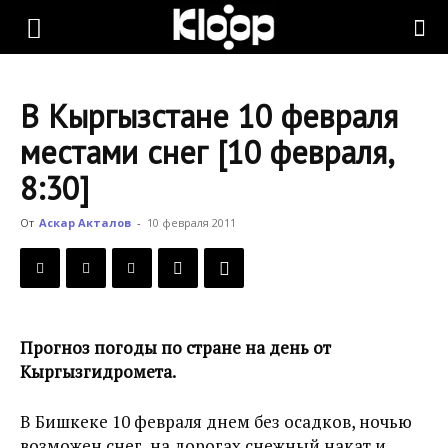
KLOOP.KG
В Кыргызстане 10 февраля
—
местами снег [10 февраля,
8:30]
Новости
От
Аскар Акталов
-
10 февраля 2011
Кыргызстана
Прогноз погоды по стране на день от
Кыргызгидромета.
В Бишкеке 10 февраля днем без осадков, ночью
возможен снег, на дорогах снежный накат и