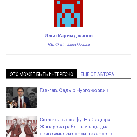
Илья Каримджанов
http://karimdjanov.kloop.kg
ЭТО МОЖЕТ БЫТЬ ИНТЕРЕСНО
ЕЩЕ ОТ АВТОРА
Гав-гав, Садыр Нургожоевич!
Скелеты в шкафу. На Садыра
Жапарова работали еще два
пригожинских политтехнолога