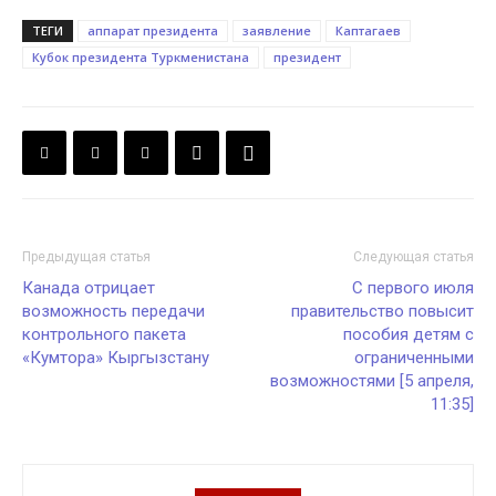
ТЕГИ
аппарат президента
заявление
Каптагаев
Кубок президента Туркменистана
президент
Предыдущая статья
Следующая статья
Канада отрицает
С первого июля
возможность передачи
правительство повысит
контрольного пакета
пособия детям с
«Кумтора» Кыргызстану
ограниченными
возможностями [5 апреля,
11:35]