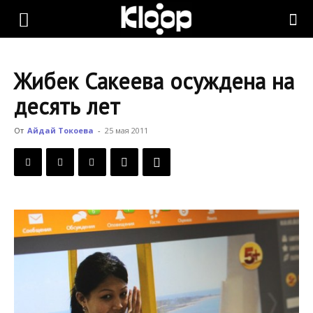
KLOOP.KG
Жибек Сакеева осуждена на
—
десять лет
От
Айдай Токоева
-
25 мая 2011
Новости
Кыргызстана