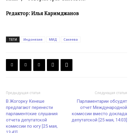
Редактор: Илья Каримджанов
ТЕГИ
Индонезия
МИД
Сакеева
Предыдущая статья
Следующая статья
В Жогорку Кенеше
Парламентарии обсудят
предлагают перенести
отчет Международной
парламентские слушания
комиссии вместо доклада
отчета депутатской
депутатской [25 мая, 14:03]
комиссии по югу [25 мая,
13:42]