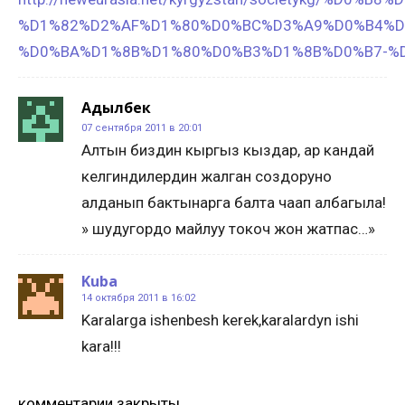
%D1%82%D2%AF%D1%80%D0%BC%D3%A9%D0%B4%D
%D0%BA%D1%8B%D1%80%D0%B3%D1%8B%D0%B7-%
Адылбек
07 сентября 2011 в 20:01
Алтын биздин кыргыз кыздар, ар кандай
келгиндилердин жалган создоруно
алданып бактынарга балта чаап албагыла!
» шудугордо майлуу токоч жон жатпас…»
Kuba
14 октября 2011 в 16:02
Karalarga ishenbesh kerek,karalardyn ishi
kara!!!
комментарии закрыты.