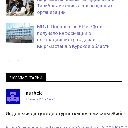
Талибан» из списка запрещенных
организаций
МИД: Посольство КР в РФ не
получало информации о
пострадавших гражданах
Кыргызстана в Курской области
3 КОММЕНТАРИИ
nurbek
26 мая 2011 в 14:27
Индонезияда түрмөдө отурган кыргыз жараны Жибек
http://neweurasia.net/kyrgyzstan/societykg/