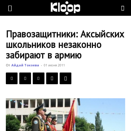
KLOOP.KG
Правозащитники: Аксыйских
—
школьников незаконно
забирают в армию
Новости
От
Айдай Токоева
-
01 июня 2011
Кыргызстана