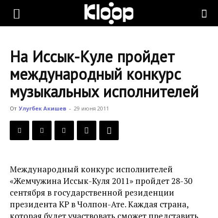
KLOOP.KG
На Иссык-Куле пройдет
—
международный конкурс
музыкальных исполнителей
Новости
От
Улугбек Акишев
-
29 июня 2011
Кыргызстана
Международный конкурс исполнителей
«Жемчужина Иссык-Куля 2011» пройдет 28-30
сентября в государственной резиденции
президента КР в Чолпон-Ате. Каждая страна,
которая будет участвовать сможет представить