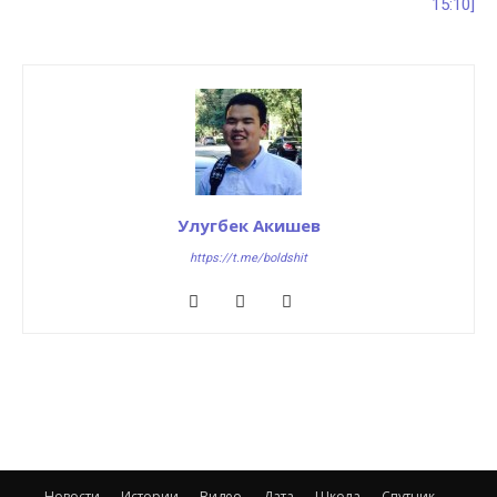
15:10]
Улугбек Акишев
https://t.me/boldshit
Новости
Истории
Видео
Дата
Школа
Спутник