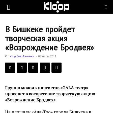
KLOOP.KG
В Бишкеке пройдет
—
творческая акция
«Возрождение Бродвея»
Новости
От
Улугбек Акишев
-
08 июля 2011
Кыргызстана
Группа молодых артистов «GALA театр»
проведет в воскресение творческую акцию
«Возрождение Бродвея».
На площади «Ала-Тоо» города Бишкека в