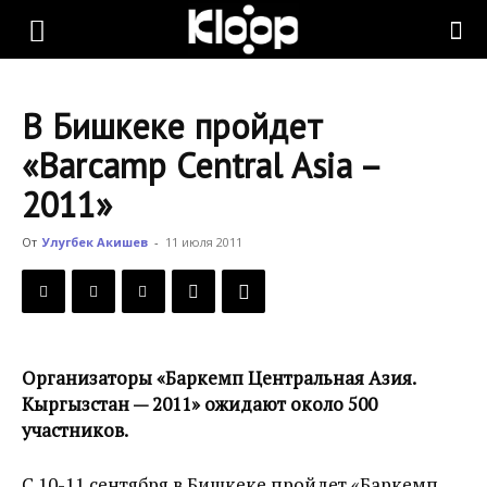
KLOOP.KG
В Бишкеке пройдет
—
«Barcamp Central Asia –
2011»
Новости
От
Улугбек Акишев
-
11 июля 2011
Кыргызстана
Организаторы «Баркемп Центральная Азия.
Кыргызстан — 2011» ожидают около 500
участников.
С 10-11 сентября в Бишкеке пройдет «Баркемп