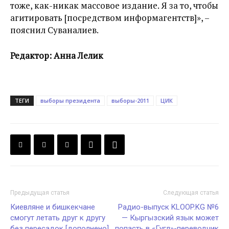
тоже, как-никак массовое издание. Я за то, чтобы
агитировать [посредством информагентств]», –
пояснил Суваналиев.
Редактор: Анна Лелик
ТЕГИ
выборы президента
выборы-2011
ЦИК
Предыдущая статья
Следующая статья
Киевляне и бишкекчане
Радио-выпуск KLOOP.KG №6
смогут летать друг к другу
— Кыргызский язык может
без пересадок [дополнено]
попасть в «Гугл»-переводчик