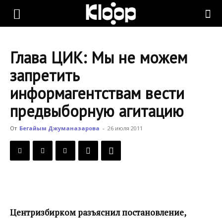
KLOOP.KG
Глава ЦИК: Мы не можем
—
запретить
информагентствам вести
Новости
предвыборную агитацию
От
Бегайым Джуманазарова
-
26 июля 2011
Кыргызстана
Центризбирком разъяснил постановление,