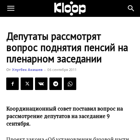
KLOOP.KG
Депутаты рассмотрят
—
вопрос поднятия пенсий на
пленарном заседании
Новости
От
Улугбек Акишев
-
06 сентября 2011
Кыргызстана
Координационный совет поставил вопрос на
рассмотрение депутатов на заседание 9
сентября.
Проект закона «Об установлении базовой части