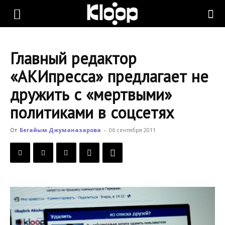
KLOOP.KG
Главный редактор
—
«АКИпресса» предлагает не
дружить с «мертвыми»
Новости
политиками в соцсетях
От
Бегайым Джуманазарова
-
06 сентября 2011
Кыргызстана