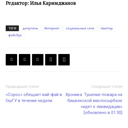
Редактор: Илья Каримджанов
ТЕГИ
депутаты
Интернет
социальные сети
твиттер
фэйсбук
Предыдущая статья
Следующая статья
«Сорос» обещает вай-фай в
Хроника: Тушение пожара на
ОшГУ в течение недели
бишкекской маслосырбазе
«идет к ликвидации»
[обновлено в 01:30]