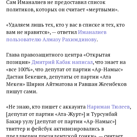
Сам Иманалиев не предоставил список
политиков, которых он считает «мертвыми».
«Удаляем лишь тех, кто у вас в списке и тех, кто
вам не нравится», — ответил
Иманалиев
пользователю Алмазу Рахимдинову
.
Глава правозащитного центра «Открытая
позиция»
Дмитрий Кабак написал
, что знает на
«все 100%», что депутат от партии «Ар-Намыс»
Дастан Бекешев, депутаты от партии «Ата
Мекен» Ширин Айтматова и Равшан Жеенбеков
пишут сами.
«Не знаю, кто пишет с аккаунта
Нариман Тюлеев
,
[депутат от партии «Ата-Журт»] и Турсунбай
Бакир уулу [депутат от партии «Ар-Намыс»]
твиттер и фейсбук активизировались в
преддверии президентской гонки», — считает