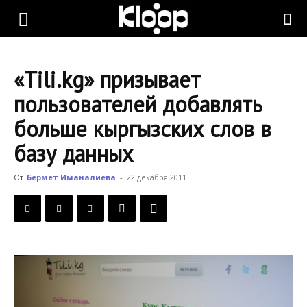
KLOOP.KG
«Tili.kg» призывает
—
пользователей добавлять
больше кыргызских слов в
Новости
базу данных
От
Бермет Иманалиева
-
22 декабря 2011
Кыргызстана