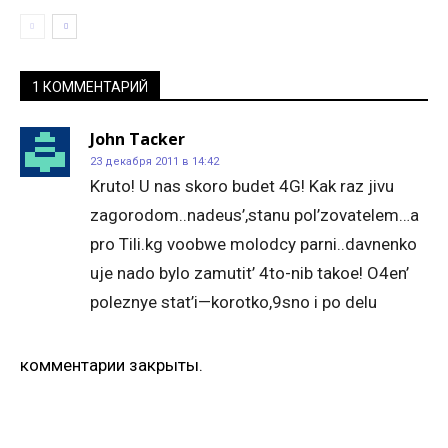
1 КОММЕНТАРИЙ
John Tacker
23 декабря 2011 в 14:42
Kruto! U nas skoro budet 4G! Kak raz jivu
zagorodom..nadeus’,stanu pol’zovatelem…a
pro Tili.kg voobwe molodcy parni..davnenko
uje nado bylo zamutit’ 4to-nib takoe! O4en’
poleznye stat’i—korotko,9sno i po delu
комментарии закрыты.