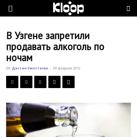
KLOOP.KG
В Узгене запретили
—
продавать алкоголь по
ночам
Новости
От
Дастан Умоттегин
-
09 февраля 2012
Кыргызстана