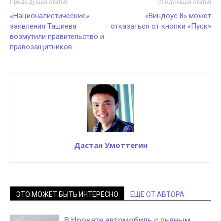
Предыдущая статья
Следующая статья
«Националистические»
«Виндоус 8» может
заявления Ташиева
отказаться от кнопки «Пуск»
возмутили правительство и
правозащитников
Дастан Умоттегин
ЭТО МОЖЕТ БЫТЬ ИНТЕРЕСНО
ЕЩЕ ОТ АВТОРА
В Ноокате автомобиль с пьяным