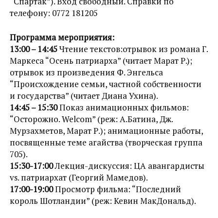
“Спартак”). Вход свободный. Справки по
телефону: 0772 181205
Программа мероприятия:
13:00 – 14:45
Чтение текстов:отрывок из романа Г.
Маркеса “Осень патриарха” (читает Марат Р.);
отрывок из произведения Ф. Энгельса
“Происхождение семьи, частной собственности
и государства” (читает Диана Ухина).
14:45 – 15:30
Показ анимационных фильмов:
“Осторожно. Welcom” (реж: А.Батина, Дж.
Мурзахметов, Марат Р.); анимационные работы,
посвященные теме агайства (творческая группа
705).
15:30-17:00
Лекция-дискуссия: ЦА авангардисты
vs. патриархат (Георгий Мамедов).
17:00-19:00
Просмотр фильма: “Последний
король Шотландии” (реж: Кевин МакДональд).