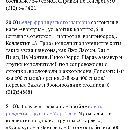
составляет 549 сомов. Справки по телефону: 0
(312) 54 74 21.
20:00
Вечер французского шансона
состоится в
кафе «Фортуна» ( ул. Байтик Баатыра, 5-В
(бывшая Советская — напротив Физприборов).
Коллектив «А-Трио» исполнит знаменитые хиты
таких звезд шансона, как Джо Дассен, Эдит
Пиаф, Ив Монтан, Нино Ферре, Шарль Азнавур и
других исполнителей под сопровождение
скрипки, виолончели и аккордеона. Депозит: 1-й
зал 600 сомов/персона, 2-й зал 400 сомов/
персона. Заказ и бронирование столиков: 0
(312)548881
21:00.
В клубе «Промзона» пройдет
день
рождения группы «Марс’эль»
. Музыкальный
коллектив поздравят группы «Скарлет»,
«Хуллахупа» и «Метрика». Стоимость билета 300