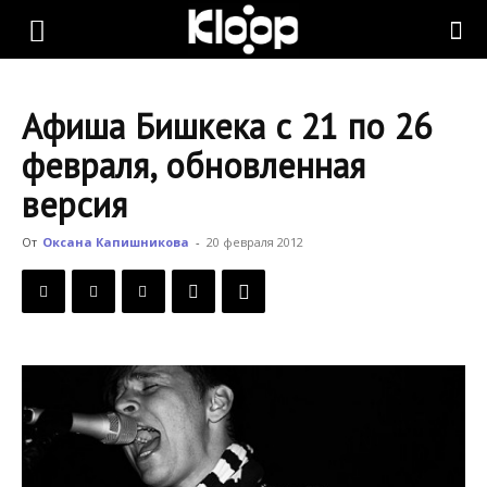
KLOOP.KG
Афиша Бишкека с 21 по 26
—
февраля, обновленная
версия
Новости
От
Оксана Капишникова
-
20 февраля 2012
Кыргызстана