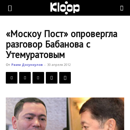
KLOOP.KG
«Москоу Пост» опровергла
—
разговор Бабанова с
Утемуратовым
Новости
От
Раим Досункулов
-
30 апреля 2012
Кыргызстана