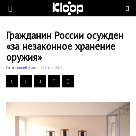
KLOOP.KG
Гражданин России осужден
—
«за незаконное хранение
оружия»
Новости
От
Алексей Ким
-
12 июня 2012
Кыргызстана