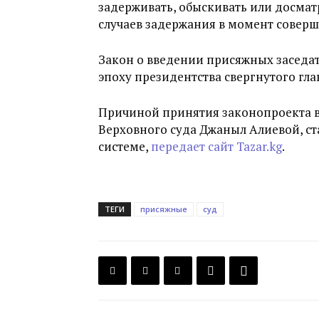
задерживать, обыскивать или досмат
случаев задержания в момент соверше
Закон о введении присяжных заседат
эпоху президентства свергнутого гла
Причиной принятия законопроекта в 
Верховного суда Джаныл Алиевой, ст
системе,
передает сайт Tazar.kg
.
ТЕГИ
присяжные
суд