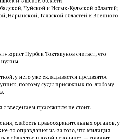
Бишкек и Ошской области;
-Абадской, Чуйской и Иссык-Кульской областей;
ской, Нарынской, Талаской областей и Военного
т» юрист Нурбек Токтакунов считает, что
 нужны.
еткой, у него уже складывается предвзятое
ступник, поэтому суды присяжных по-любому
в.
ся с введением присяжным не стоит.
ения, слабость правоохранительных органов, у
ие-то оправдания из-за того, что милиция
ать в обществе плохой резонанс», — говорит