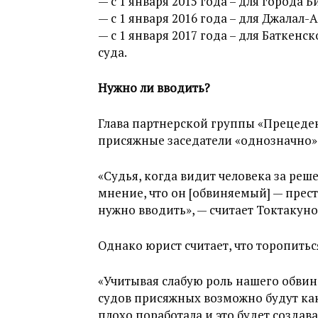
— с 1 января 2015 года – для города 
— с 1 января 2016 года – для Джалал
— с 1 января 2017 года – для Баткен
суда.
Нужно ли вводить?
Глава партнерской группы «Прецеден
присяжные заседатели «однозначно»
«Судья, когда видит человека за реш
мнение, что он [обвиняемый] — пре
нужно вводить», — считает Токтакуно
Однако юрист считает, что торопить
«Учитывая слабую роль нашего обвин
судов присяжных возможно будут как
плохо поработала и это будет создав