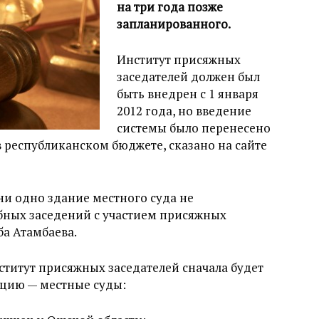
на три года позже
запланированного.
Институт присяжных
заседателей должен был
быть внедрен с 1 января
2012 года, но введение
системы было перенесено
 в республиканском бюджете, сказано на сайте
и одно здание местного суда не
бных заседений с участием присяжных
ба Атамбаева.
нститут присяжных заседателей сначала будет
нцию — местные суды: