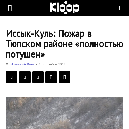
KLOOP.KG
Иссык-Куль: Пожар в
—
Тюпском районе «полностью
потушен»
Новости
От
Алексей Ким
-
06 сентября 2012
Кыргызстана