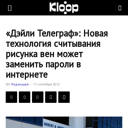
KLOOP.KG
«Дэйли Телеграф»: Новая
—
технология считывания
рисунка вен может
Новости
заменить пароли в
интернете
Кыргызстана
От
Редакция
-
17 сентября 2012