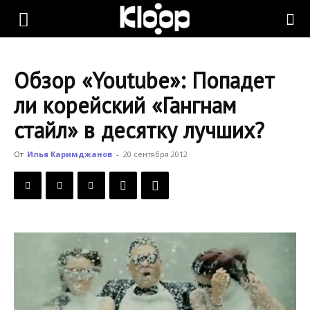
KLOOP.KG
Обзор «Youtube»: Попадет
—
ли корейский «Гангнам
стайл» в десятку лучших?
Новости
От
Илья Каримджанов
-
20 сентября 2012
Кыргызстана