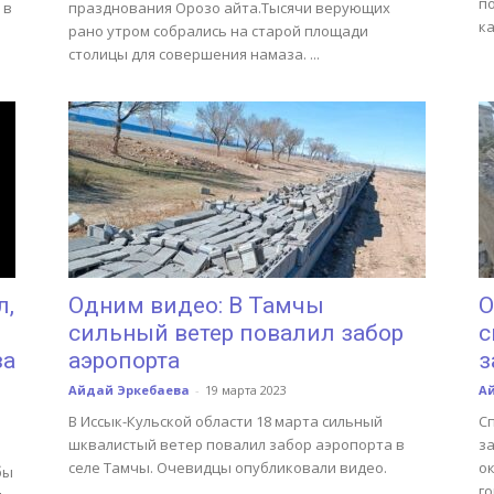
п
 в
празднования Орозо айта.Тысячи верующих
ка
рано утром собрались на старой площади
столицы для совершения намаза. ...
л,
Одним видео: В Тамчы
О
сильный ветер повалил забор
с
за
аэропорта
з
Айдай Эркебаева
-
19 марта 2023
А
В Иссык-Кульской области 18 марта сильный
С
шквалистый ветер повалил забор аэропорта в
з
селе Тамчы. Очевидцы опубликовали видео.
о
бы
г