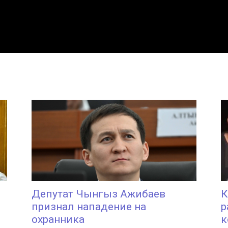
Депутат Чынгыз Ажибаев
К
признал нападение на
р
охранника
к