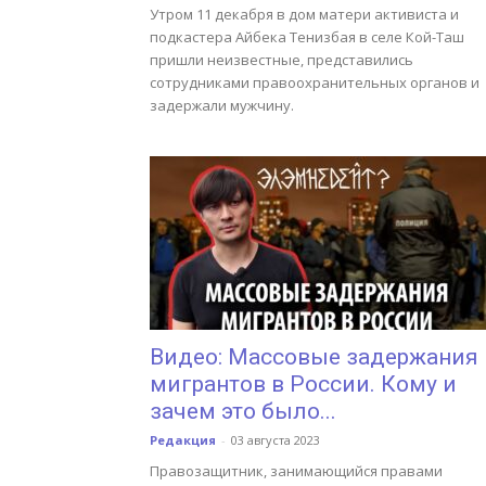
Утром 11 декабря в дом матери активиста и
подкастера Айбека Тенизбая в селе Кой-Таш
пришли неизвестные, представились
сотрудниками правоохранительных органов и
задержали мужчину.
Видео: Массовые задержания
мигрантов в России. Кому и
зачем это было...
Редакция
-
03 августа 2023
Правозащитник, занимающийся правами