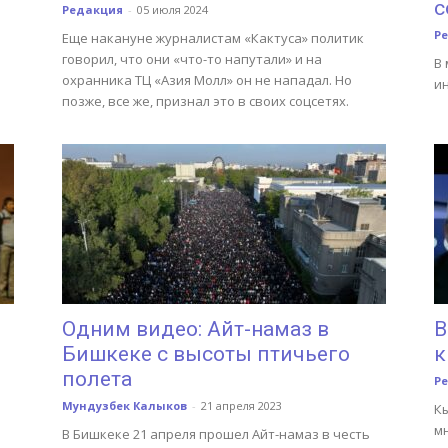
с
Редакция
-
05 июля 2024
Р
Еще накануне журналистам «Кактуса» политик
говорил, что они «что-то напутали» и на
В 
охранника ТЦ «Азия Молл» он не нападал. Но
ин
позже, все же, признал это в своих соцсетях.
Одним видео: Айт-намаз в
В
Бишкеке с высоты птичьего
к
полета
Р
Мундузбек Калыков
-
21 апреля 2023
К
м
В Бишкеке 21 апреля прошел Айт-намаз в честь