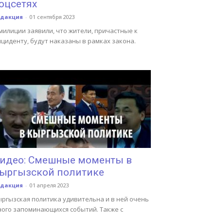
оцсетях
едакция
-
01 сентября 2023
милиции заявили, что жители, причастные к
циденту, будут наказаны в рамках закона.
идео: Смешные моменты в
ыргызской политике
едакция
-
01 апреля 2023
ыргызская политика удивительна и в ней очень
ного запоминающихся событий. Также с