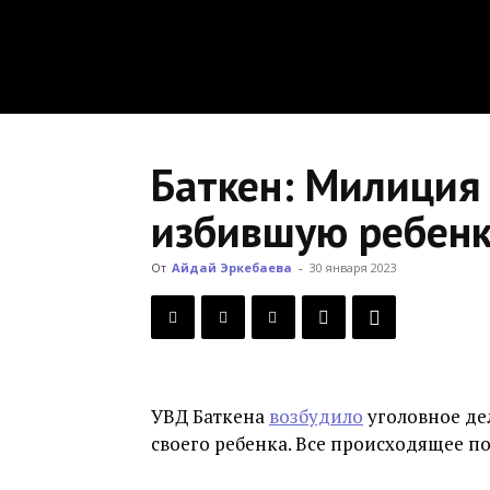
Баткен: Милиция
избившую ребен
От
Айдай Эркебаева
-
30 января 2023
УВД Баткена
возбудило
уголовное де
своего ребенка. Все происходящее по