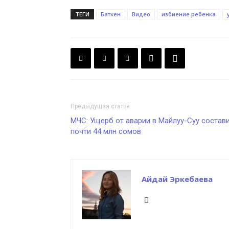
ТЕГИ
Баткен
Видео
избиение ребенка
Предыдущая статья
МЧС: Ущерб от аварии в Майлуу-Суу состав
почти 44 млн сомов
Айдай Эркебаева