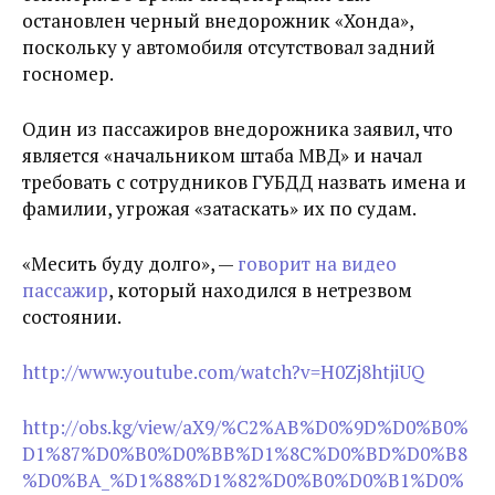
остановлен черный внедорожник «Хонда»,
поскольку у автомобиля отсутствовал задний
госномер.
Один из пассажиров внедорожника заявил, что
является «начальником штаба МВД» и начал
требовать с сотрудников ГУБДД назвать имена и
фамилии, угрожая «затаскать» их по судам.
«Месить буду долго», —
говорит на видео
пассажир
, который находился в нетрезвом
состоянии.
http://www.youtube.com/watch?v=H0Zj8htjiUQ
http://obs.kg/view/aX9/%C2%AB%D0%9D%D0%B0%
D1%87%D0%B0%D0%BB%D1%8C%D0%BD%D0%B8
%D0%BA_%D1%88%D1%82%D0%B0%D0%B1%D0%