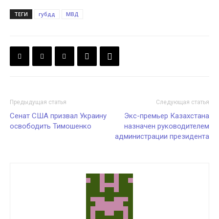
ТЕГИ
губдд
МВД
Предыдущая статья
Следующая статья
Сенат США призвал Украину
Экс-премьер Казахстана
освободить Тимошенко
назначен руководителем
администрации президента