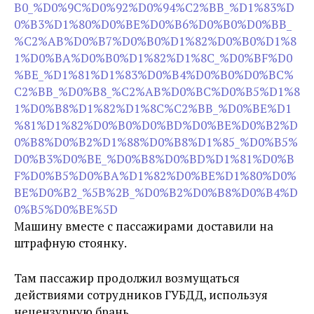
B0_%D0%9C%D0%92%D0%94%C2%BB_%D1%83%D
0%B3%D1%80%D0%BE%D0%B6%D0%B0%D0%BB_
%C2%AB%D0%B7%D0%B0%D1%82%D0%B0%D1%8
1%D0%BA%D0%B0%D1%82%D1%8C_%D0%BF%D0
%BE_%D1%81%D1%83%D0%B4%D0%B0%D0%BC%
C2%BB_%D0%B8_%C2%AB%D0%BC%D0%B5%D1%8
1%D0%B8%D1%82%D1%8C%C2%BB_%D0%BE%D1
%81%D1%82%D0%B0%D0%BD%D0%BE%D0%B2%D
0%B8%D0%B2%D1%88%D0%B8%D1%85_%D0%B5%
D0%B3%D0%BE_%D0%B8%D0%BD%D1%81%D0%B
F%D0%B5%D0%BA%D1%82%D0%BE%D1%80%D0%
BE%D0%B2_%5B%2B_%D0%B2%D0%B8%D0%B4%D
0%B5%D0%BE%5D
Машину вместе с пассажирами доставили на
штрафную стоянку.
Там пассажир продолжил возмущаться
действиями сотрудников ГУБДД, используя
нецензурную брань.