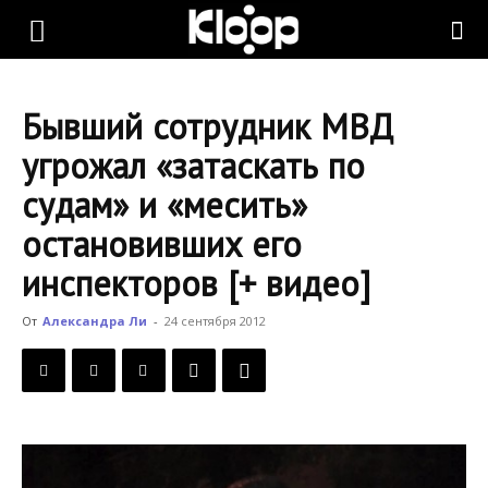
KLOOP.KG
Бывший сотрудник МВД
—
угрожал «затаскать по
судам» и «месить»
Новости
остановивших его
инспекторов [+ видео]
Кыргызстана
От
Александра Ли
-
24 сентября 2012