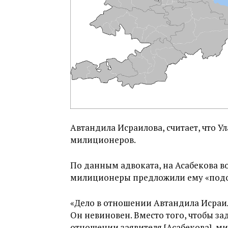
Автандила Исраилова, считает, что У
милиционеров.
По данным адвоката, на Асабекова в
милиционеры предложили ему «подс
«Дело в отношении Автандила Исра
Он невиновен. Вместо того, чтобы за
отношении заявителя [Асабекова], 