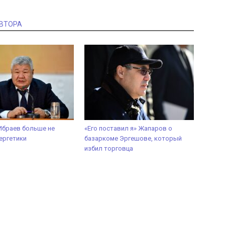
АВТОРА
Ибраев больше не
«Его поставил я» Жапаров о
ергетики
базаркоме Эргешове, который
избил торговца