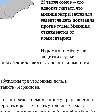
25 тысяч сомов — его
адвокат считает, что
милиционеры заставили
заявителя дать показания
против судьи. Милиция
отказывается от
комментариев.
Икрамидин Айткулов,
защитник судьи
лан Асабеков заявил о взятке под давлением
озбуждены три уголовных дела, и
тавить» Исраилова.
илова подлежит немедленному прекращению.
держать и расследовать уголовные дела в
милиция занимается кампанейщиной по борьбе