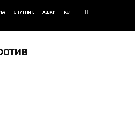
ЛА
СПУТНИК
АШАР
RU
ротив