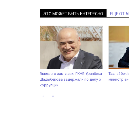
ЭТО МОЖЕТ БЫТЬ ИНТЕРЕСНО
ЕЩЕ ОТ 
Бывшего замглавы ГКНБ Уранбека
Таалайбек 
Шадыбекова задержали по делу о
министр эн
коррупции