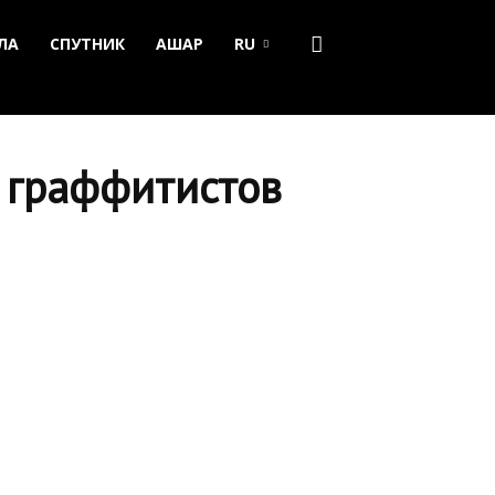
ЛА
СПУТНИК
АШАР
RU
 граффитистов