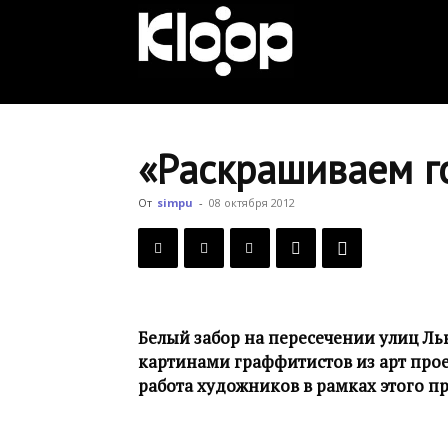
KLOOP.KG
—
«Раскрашиваем г
Новости
От
simpu
-
08 октября 2012
Кыргызстана
Белый забор на пересечении улиц Ль
картинами граффитистов из арт прое
работа художников в рамках этого пр