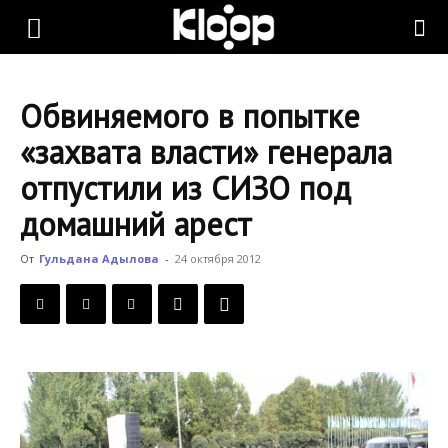
KLOOP.KG
Обвиняемого в попытке
—
«захвата власти» генерала
отпустили из СИЗО под
Новости
домашний арест
От
Гульдана Адылова
-
24 октября 2012
Кыргызстана