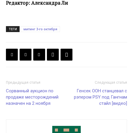
Редактор: Александра Ли
ТЕГИ
митинг 3-го октября
Предыдущая статья
Следующая статья
Сорванный аукцион по
Генсек ООН станцевал с
продаже месторождений
рэпером PSY под Гангнам
назначен на 2 ноября
стайл [видео]