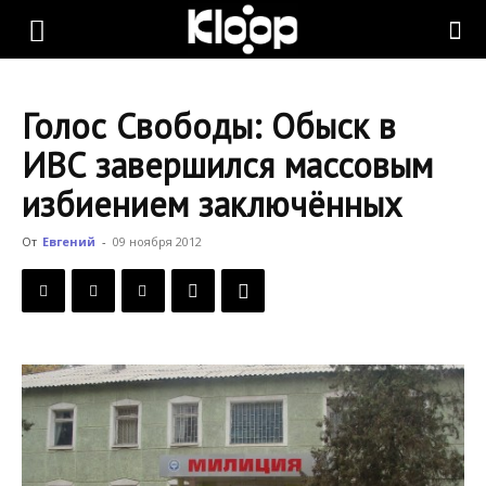
KLOOP.KG
Голос Свободы: Обыск в
—
ИВС завершился массовым
избиением заключённых
Новости
От
Евгений
-
09 ноября 2012
Кыргызстана