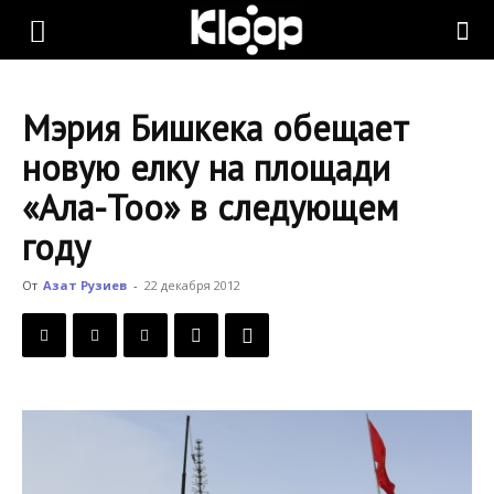
KLOOP.KG
Мэрия Бишкека обещает
—
новую елку на площади
«Ала-Тоо» в следующем
Новости
году
От
Азат Рузиев
-
22 декабря 2012
Кыргызстана