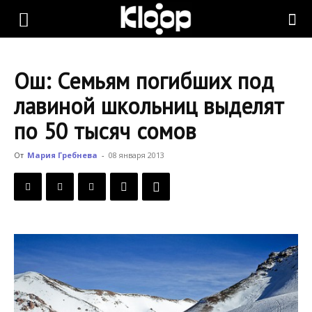
KLOOP.KG
Ош: Семьям погибших под
—
лавиной школьниц выделят
по 50 тысяч сомов
Новости
От
Мария Гребнева
-
08 января 2013
Кыргызстана