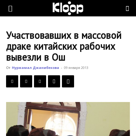
KLOOP.KG
Участвовавших в массовой
—
драке китайских рабочих
вывезли в Ош
Новости
От
Нуржамал Джанибекова
-
09 января 2013
Кыргызстана