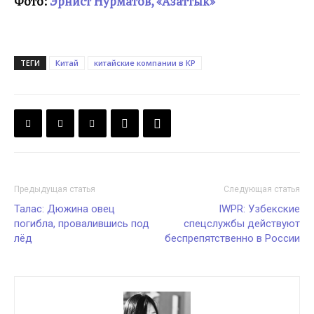
Фото:
Эрнист Нурматов, «Азаттык»
ТЕГИ
Китай
китайские компании в КР
Предыдущая статья
Следующая статья
Талас: Дюжина овец
IWPR: Узбекские
погибла, провалившись под
спецслужбы действуют
лёд
беспрепятственно в России