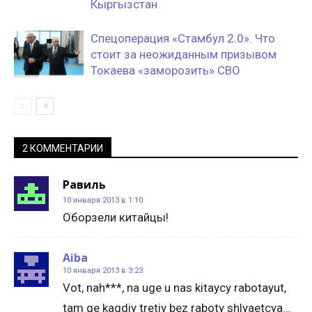
Кыргызстан
Спецоперация «Стамбул 2.0». Что
стоит за неожиданным призывом
Токаева «заморозить» СВО
2 КОММЕНТАРИИ
Равиль
10 января 2013 в 1:10
Оборзели китайцы!
Aiba
10 января 2013 в 3:23
Vot, nah***, na uge u nas kitaycy rabotayut,
tam ge kagdiy tretiy bez raboty shlyaetcya…