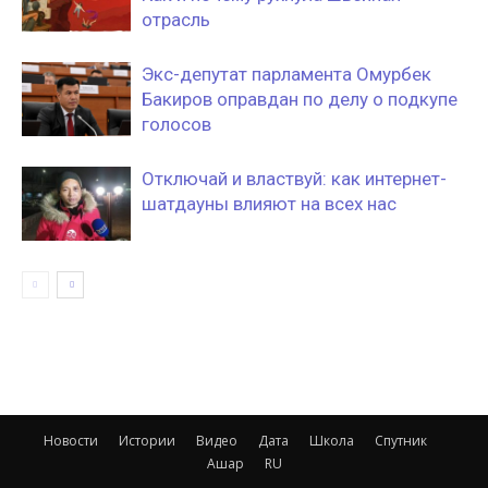
отрасль
Экс-депутат парламента Омурбек
Бакиров оправдан по делу о подкупе
голосов
Отключай и властвуй: как интернет-
шатдауны влияют на всех нас
Новости
Истории
Видео
Дата
Школа
Спутник
Ашар
RU