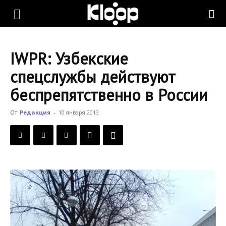
KLOOP.KG
IWPR: Узбекские
—
спецслужбы действуют
беспрепятственно в России
Новости
От
Редакция
-
10 января 2013
Кыргызстана